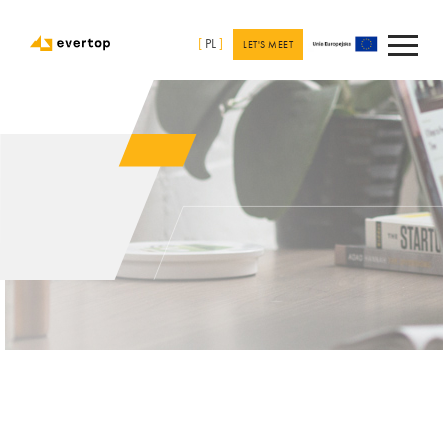
[
PL
]
LET'S MEET