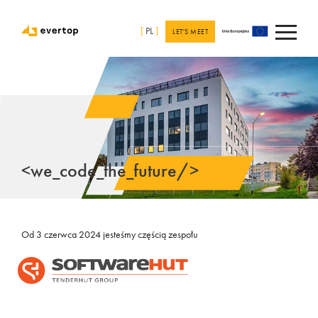
[
PL
]
LET'S MEET
<we_code_the_future/>
Od 3 czerwca 2024 jesteśmy częścią zespołu