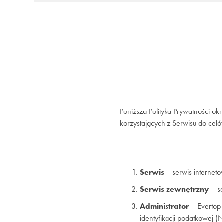
Poniższa Polityka Prywatności o
korzystających z Serwisu do celó
Serwis
– serwis internet
Serwis zewnętrzny
– se
Administrator
– Evertop
identyfikacji podatkowe