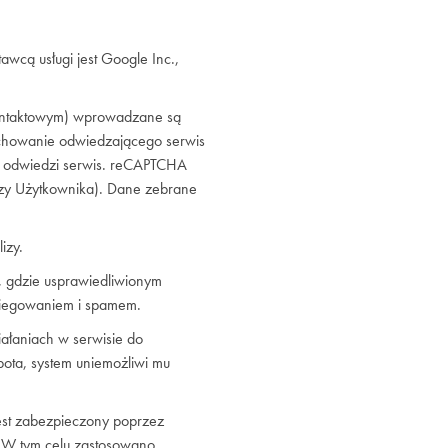
wcą usługi jest Google Inc.,
kontaktowym) wprowadzane są
chowanie odwiedzającego serwis
ik odwiedzi serwis. reCAPTCHA
yszy Użytkownika). Dane zebrane
izy.
O, gdzie usprawiedliwionym
piegowaniem i spamem.
ałaniach w serwisie do
ota, system uniemożliwi mu
st zabezpieczony poprzez
 W tym celu zastosowano