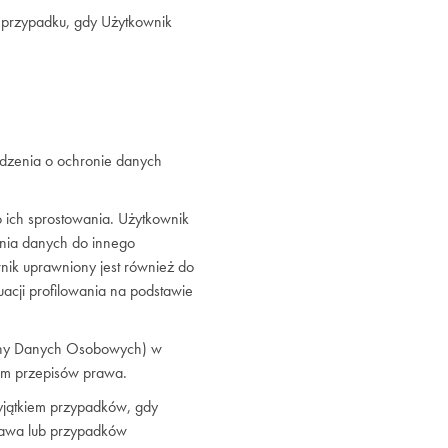
w przypadku, gdy Użytkownik
ądzenia o ochronie danych
ich sprostowania. Użytkownik
enia danych do innego
nik uprawniony jest również do
acji profilowania na podstawie
rony Danych Osobowych) w
em przepisów prawa.
jątkiem przypadków, gdy
rawa lub przypadków