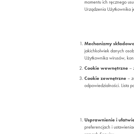
momentu ich ręcznego usun
Urządzenia Użytkownika je
Mechanizmy składowan
jakichkolwiek danych oso
Użytkownika wirusów, koni
Cookie wewnętrzne
– 
Cookie zewnętrzne
– z
odpowiedzialności. Lista p
Usprawnienie i ułatwi
preferencjach i ustawieni