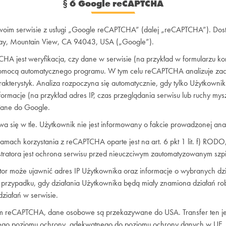
§
6 Google reCAPTCHA
swoim serwisie z usługi „Google reCAPTCHA” (dalej „reCAPTCHA”). Dosta
ay, Mountain View, CA 94043, USA („Google”).
HA jest weryfikacja, czy dane w serwisie (na przykład w formularzu 
pomocą automatycznego programu. W tym celu reCAPTCHA analizuje za
akterystyk. Analiza rozpoczyna się automatycznie, gdy tylko Użytkown
informacje (na przykład adres IP, czas przeglądania serwisu lub ruchy m
łane do Google.
się w tle. Użytkownik nie jest informowany o fakcie prowadzonej anal
amach korzystania z reCAPTCHA oparte jest na art. 6 pkt 1 lit. f) ROD
stratora jest ochrona serwisu przed nieuczciwym zautomatyzowanym sz
tor może ujawnić adres IP Użytkownika oraz informacje o wybranych dzi
zypadku, gdy działania Użytkownika będą miały znamiona działań rob
iałań w serwisie.
m reCAPTCHA, dane osobowe są przekazywane do USA. Transfer ten je
ego poziomu ochrony, adekwatnego do poziomu ochrony danych w UE.