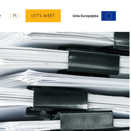
t
[
PL
]
LET'S MEET