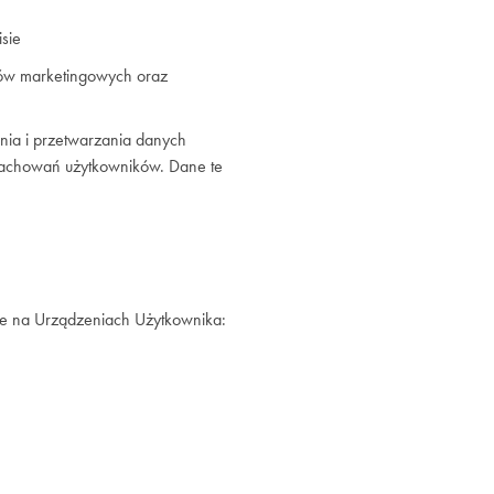
sie
elów marketingowych oraz
ania i przetwarzania danych
ki zachowań użytkowników. Dane te
kie na Urządzeniach Użytkownika: