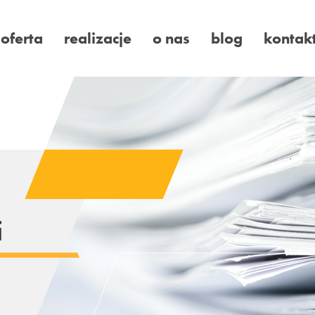
oferta
realizacje
o nas
blog
kontak
i