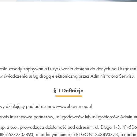
kreśla zasady zapisywania i uzyskiwania dostępu do danych na Urządze
w świadczenia usług drogą elektroniczną przez Administratora Serwisu.
§ 1 Definicje
owy działający pod adresem www.web.evertop.pl
rwis internetowe partnerów, usługodawców lub usługobiorców Administ
 sp. z o.o., prowadząca działalność pod adresem: ul. Długa 1-3, 41-
j (NIP): 6272737893, o nadanym numerze REGON: 243493773, o nad