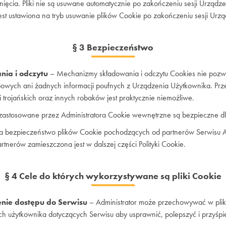
ięcia. Pliki nie są usuwane automatycznie po zakończeniu sesji Urządze
st ustawiona na tryb usuwanie plików Cookie po zakończeniu sesji Urzą
§ 3 Bezpieczeństwo
ia i odczytu
– Mechanizmy składowania i odczytu Cookies nie pozwa
bowych ani żadnych informacji poufnych z Urządzenia Użytkownika. Prz
 trojańskich oraz innych robaków jest praktycznie niemożliwe.
zastosowane przez Administratora Cookie wewnętrzne są bezpieczne 
a bezpieczeństwo plików Cookie pochodzących od partnerów Serwisu Ad
artnerów zamieszczona jest w dalszej części Polityki Cookie.
§ 4 Cele do których wykorzystywane są pliki Cookie
enie dostępu do Serwisu
– Administrator może przechowywać w plik
ach użytkownika dotyczących Serwisu aby usprawnić, polepszyć i przyśp