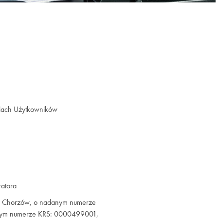
niach Użytkowników
ratora
506 Chorzów, o nadanym numerze
anym numerze KRS: 0000499001,