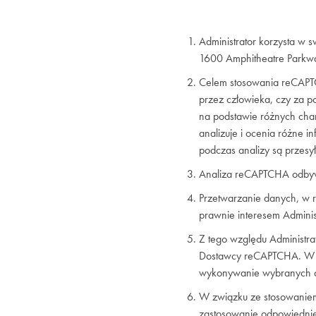
Administrator korzysta w 
1600 Amphitheatre Parkw
Celem stosowania reCAPTC
przez człowieka, czy za 
na podstawie różnych char
analizuje i ocenia różne 
podczas analizy są przesy
Analiza reCAPTCHA odbywa 
Przetwarzanie danych, w r
prawnie interesem Admini
Z tego względu Administra
Dostawcy reCAPTCHA. W pr
wykonywanie wybranych dz
W związku ze stosowanie
zastosowanie odpowiedni