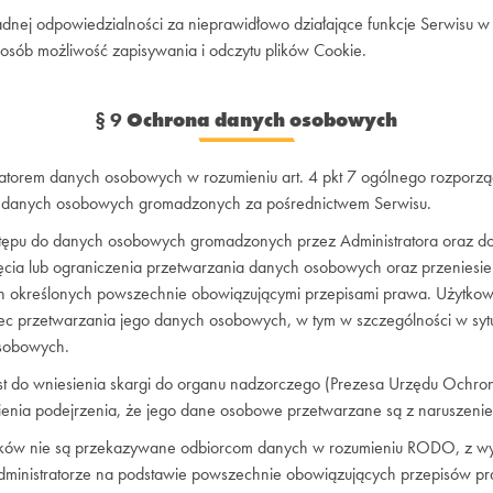
żadnej odpowiedzialności za nieprawidłowo działające funkcje Serwisu 
posób możliwość zapisywania i odczytu plików Cookie.
§ 9
Ochrona danych osobowych
stratorem danych osobowych w rozumieniu art. 4 pkt 7 ogólnego rozporz
 danych osobowych gromadzonych za pośrednictwem Serwisu.
ępu do danych osobowych gromadzonych przez Administratora oraz do 
ęcia lub ograniczenia przetwarzania danych osobowych oraz przeniesi
ch określonych powszechnie obowiązującymi przepisami prawa. Użytkow
c przetwarzania jego danych osobowych, w tym w szczególności w sytu
sobowych.
st do wniesienia skargi do organu nadzorczego (Prezesa Urzędu Och
enia podejrzenia, że jego dane osobowe przetwarzane są z naruszeni
ów nie są przekazywane odbiorcom danych w rozumieniu RODO, z wy
Administratorze na podstawie powszechnie obowiązujących przepisów p