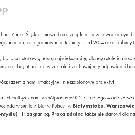
op
e house’m ze Śląska – nasze biuro znajduje się w nowoczesnym 
ego na miarę oprogramowania. Robimy to od 2014 roku i robimy t
 bo to oni stanowią naszą największą siłę, dlatego stale ich ws
my o dobrą atmosferę w zespole i zachowujemy odpowiedni bal
wórz razem z nami atrakcyjne i nieszablonowe projekty!
ska i chciałbyś z nami współpracować? Nic trudnego – od czerwc
posiada w sumie 7 biur w Polsce (w
Białymstoku, Warszawie,
zemyślu
) i 11 za granicą.
Praca zdalna
także nie stanowi dla n