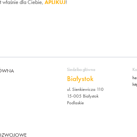
est właśnie dla Ciebie,
APLIKUJ
!
Siedziba główna
Ko
ŁÓWNA
Białystok
he
ht
ul. Sienkiewicza 110
15-005 Białystok
Podlaskie
ROZWOJOWE