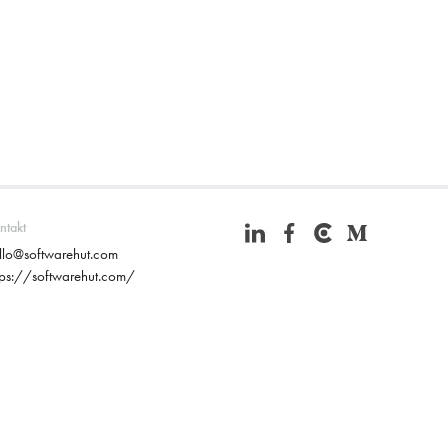
ntakt
llo@softwarehut.com
tps://softwarehut.com/