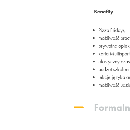
Benefity
Pizza Fridays,
możliwość pracy
prywatna opie
karta Multisport
elastyczny czas
budżet szkolen
lekcje języka 
możliwość udzi
Formaln