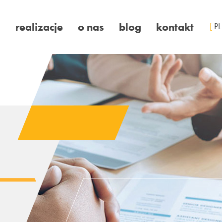
a
realizacje
o nas
blog
kontakt
[
PL