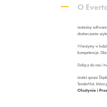
O Evert
Jesteśmy softwar
dostarczanie szyt
Wierzymy w ludzi,
kompetencje. Dba
Dołącz do nas i t
Jesteś spoza Ślą
TenderHut, która 
Olsztynie i Pr