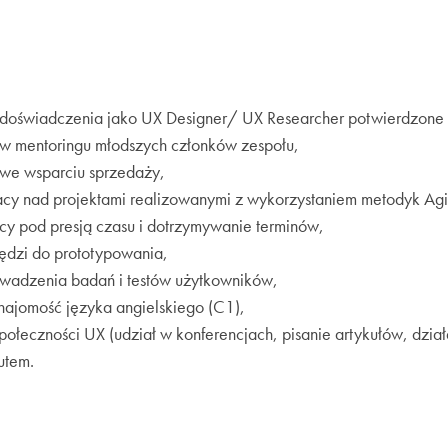
 doświadczenia jako UX Designer/ UX Researcher potwierdzone d
w mentoringu młodszych członków zespołu,
 we wsparciu sprzedaży,
acy nad projektami realizowanymi z wykorzystaniem metodyk Agi
cy pod presją czasu i dotrzymywanie terminów,
ędzi do prototypowania,
owadzenia badań i testów użytkowników,
najomość języka angielskiego (C1),
ołeczności UX (udział w konferencjach, pisanie artykułów, dzi
utem.