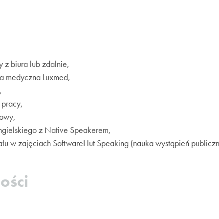
 z biura lub zdalnie,
ka medyczna Luxmed,
,
 pracy,
iowy,
angielskiego z Native Speakerem,
ału w zajęciach SoftwareHut Speaking (nauka wystąpień publiczn
ości