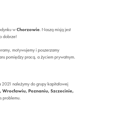
budynku w
Chorzowie
. Naszą misją jest
o dobrze!
pieramy, motywujemy i poszerzamy
ans pomiędzy pracą, a życiem prywatnym.
a 2021 należymy do grupy kapitałowej
 Wrocławiu, Poznaniu, Szczecinie,
as problemu.