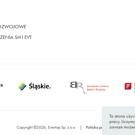
ROZWOJOWE
ENIA SH I EVT
Ta strona używ
pracy. Liczymy
zawsze możes
Copyright ©2026, Evertop Sp. z o.o.
|
Polityka prywatności