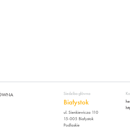
Siedziba główna
Ko
ŁÓWNA
Białystok
he
ht
ul. Sienkiewicza 110
15-005 Białystok
Podlaskie