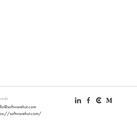
ntakt
llo@softwarehut.com
tps://softwarehut.com/