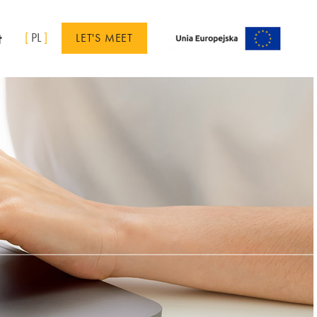
t
[
PL
]
LET'S MEET